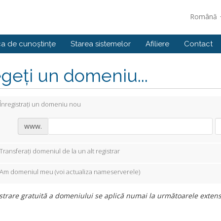
Română
ca de cunoștințe
Starea sistemelor
Afiliere
Contact
geți un domeniu...
Înregistrați un domeniu nou
www.
Transferați domeniul de la un alt registrar
Am domeniul meu (voi actualiza nameserverele)
strare gratuită a domeniului se aplică numai la următoarele extensii: