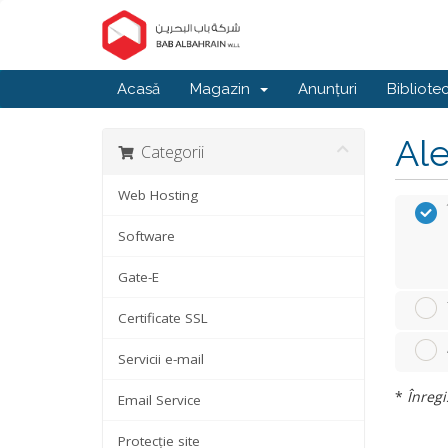
Acasă
Magazin
Anunțuri
Bibliote
Ale
Categorii
Web Hosting
Software
Gate-E
Certificate SSL
Servicii e-mail
*
Înregi
Email Service
Protecție site