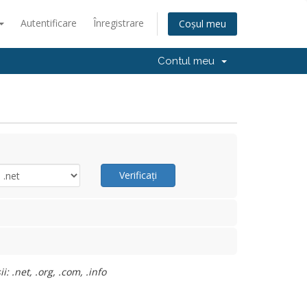
Autentificare
Înregistrare
Coșul meu
Contul meu
Verificați
 .net, .org, .com, .info