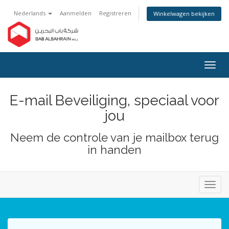
Nederlands
Aanmelden
Registreren
Winkelwagen bekijken
Navig
in-/u
E-mail Beveiliging, speciaal voor
jou
Neem de controle van je mailbox terug
in handen
Navig
in-/ui